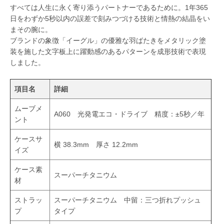
すべては人生に永く寄り添うパートナーであるために。1年365
日をわずか5秒以内の誤差で刻みつづける技術と情熱の結晶をい
まその腕に。
ブランドの象徴「イーグル」の優雅な羽ばたきをメタリック塗
装を施した文字板上に躍動感のあるパターンを成形技術で表現
しました。
項目名
詳細
ムーブメ
A060 光発電エコ・ドライブ 精度：±5秒／年
ント
ケースサ
横 38.3mm 厚さ 12.2mm
イズ
ケース素
スーパーチタニウム
材
ストラッ
スーパーチタニウム 中留：三つ折れプッシュ
プ
タイプ