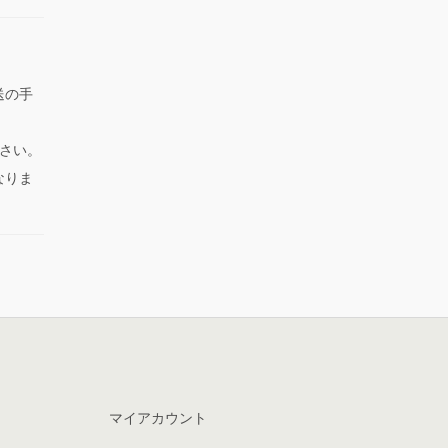
送の手
さい。
なりま
マイアカウント