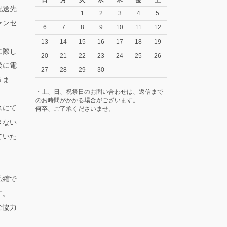
日
月
火
水
木
金
土
配送先
1
2
3
4
5
ャンセ
6
7
8
9
10
11
12
13
14
15
16
17
18
19
に際し
20
21
22
23
24
25
26
後に電
27
28
29
30
きま
・土、日、祝祭日のお問い合わせは、返信まで
のお時間がかかる場合がございます。
スにて
何卒、ご了承くださいませ。
きない
ていた
恐縮で
す。
ご協力